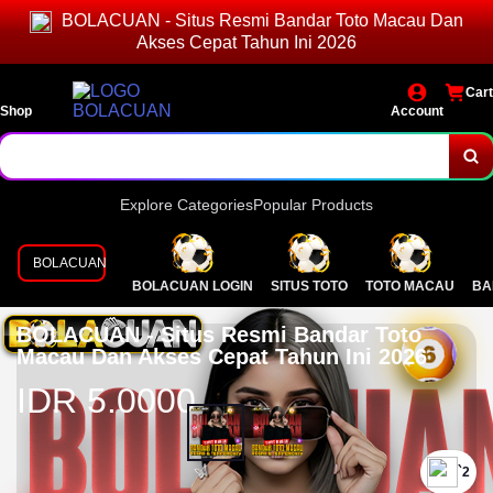
BOLACUAN - Situs Resmi Bandar Toto Macau Dan
Akses Cepat Tahun Ini 2026
Cart
Shop
Account
Explore Categories
Popular Products
BOLACUAN
BOLACUAN LOGIN
SITUS TOTO
TOTO MACAU
BA
BOLACUAN - Situs Resmi Bandar Toto
Macau Dan Akses Cepat Tahun Ini 2026
IDR 5.0000
`2