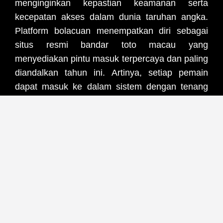
menginginkan kepastian keamanan serta
kecepatan akses dalam dunia taruhan angka.
Platform bolacuan menempatkan diri sebagai
situs resmi bandar toto macau yang
menyediakan pintu masuk terpercaya dan paling
diandalkan tahun ini. Artinya, setiap pemain
dapat masuk ke dalam sistem dengan tenang
melalui bolacuan login, tanpa perlu merasa
khawatir terhadap kredibilitas layanan maupun
keamanan akun yang mereka gunakan setiap
hari.
Situs bolacuan dirancang secara khusus untuk
mengatasi kendala klasik seperti pemblokiran
jaringan atau lambatnya koneksi yang sering
mengganggu kenyamanan. Kehadiran berbagai
sistem navigasi yang responsif memberikan