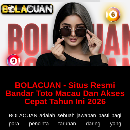
BOLACUAN - Situs Resmi
Bandar Toto Macau Dan Akses
Cepat Tahun Ini 2026
BOLACUAN adalah sebuah jawaban pasti bagi
para pencinta taruhan daring yang