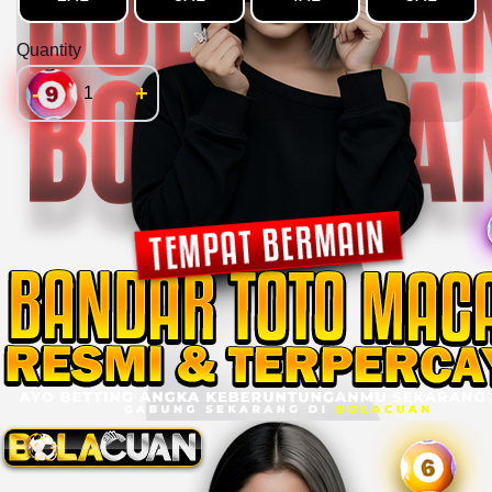
Quantity
-
+